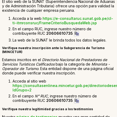
El sitio web de la SUNAT (Superintendencia Nacional de Aduanas
y de Administración Tributaria) ofrece una opción para validad la
existencia de cualquier empresa peruana.
Acceda a la web
https://e-consultaruc.sunat.gob.pe/cl-
ti-itmrconsruc/FrameCriterioBusquedaWeb.jsp
En el campo RUC, ingrese nuestro número de
contribuyente RUC
20606610735
La web de la SUNAT le brinda todos los datos legales.
Verifique nuestra inscripción ante la Subgerencia de Turismo
(MINCETUR)
Estamos inscritos en el
Directorio Nacional de Prestadores de
Servicios Turísticos Calificados
bajo la categoría de
Minorista -
Operador de Turismo
. Esta entidad dispone de una página oficial
donde puede verificar nuestra inscripción.
Acceda al sitio web
https://consultasenlinea.mincetur.gob.pe/directoriodese
IdGrupo=2
En el campo
N° RUC
, ingrese nuestro número de
contribuyente RUC
20606610735
Verifíque nuestra legitimidad gracias a los testimonios
Nuestra
página de testimonios
muestra una gran cantidad de