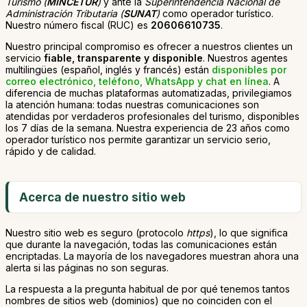
Turismo (
MINCETUR
)
y ante la
Superintendencia Nacional de
Administración Tributaria (
SUNAT
)
como operador turístico.
Nuestro número fiscal (RUC) es
20606610735
.
Nuestro principal compromiso es ofrecer a nuestros clientes un
servicio
fiable, transparente y disponible
. Nuestros agentes
multilingües (español, inglés y francés) están
disponibles por
correo electrónico, teléfono, WhatsApp y chat en línea
. A
diferencia de muchas plataformas automatizadas, privilegiamos
la atención humana: todas nuestras comunicaciones son
atendidas por verdaderos profesionales del turismo, disponibles
los 7 días de la semana. Nuestra experiencia de 23 años como
operador turístico nos permite garantizar un servicio serio,
rápido y de calidad.
Acerca de nuestro sitio web
Nuestro sitio web es seguro (protocolo
https
), lo que significa
que durante la navegación, todas las comunicaciones están
encriptadas. La mayoría de los navegadores muestran ahora una
alerta si las páginas no son seguras.
La respuesta a la pregunta habitual de por qué tenemos tantos
nombres de sitios web (dominios) que no coinciden con el