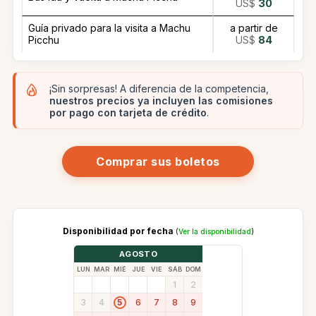
US$
30
Guía privado para la visita a Machu
a partir de
Picchu
US$
84
¡Sin sorpresas! A diferencia de la competencia,
nuestros precios ya incluyen las comisiones
por pago con tarjeta de crédito
.
Comprar sus boletos
Disponibilidad por fecha
(
Ver la disponibilidad
)
AGOSTO
LUN
MAR
MIÉ
JUE
VIE
SÁB
DOM
1
2
3
4
6
7
8
9
5