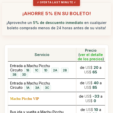
¡AHORRE 5% EN SU BOLETO!
¡Aproveche un
5% de descuento inmediato
en cualquier
boleto comprado menos de 24 horas antes de su visita!
Precio
Servicio
(
ver el detalle
de los precios
)
Entrada a Machu Picchu
de
US$
20
a
Circuito
1B
1C
1D
2A
2B
US$
65
3B
3D
de
US$
40
a
Entrada a Machu Picchu
Circuito
US$
85
1A
3A
3C
de
US$
-33
a
Machu Picchu VIP
US$
0
de
US$
10
a
Bus ida y vuelta a Machu Picchu